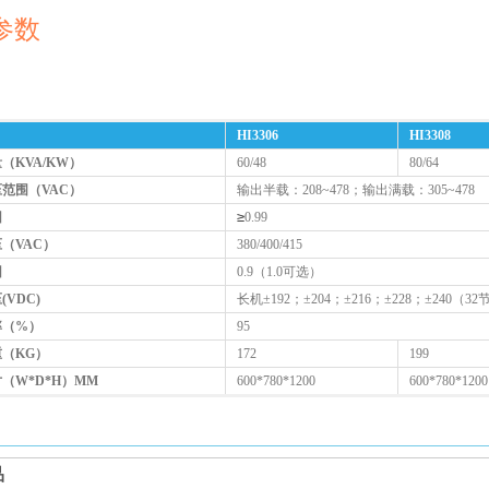
参数
HI3306
HI3308
（KVA/KW）
60/48
80/64
范围（VAC）
输出半载：208~478；输出满载：305~478
≥
因
0.99
（VAC）
380/400/415
因
0.9（1.0可选）
(VDC)
长机±192；±204；±216；±228；±240（32节
率（%）
95
（KG）
172
199
（W*D*H）MM
600*780*1200
600*780*1200
品