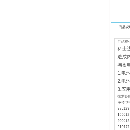
商品说
产品核
科士
造成
与蓄
1.电
2.电
3.应
技术参
序号型号
38J123
150J12
200J12
210171