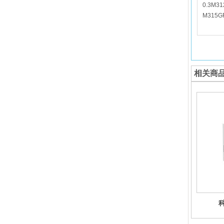
0.3M31
M315G
相关商