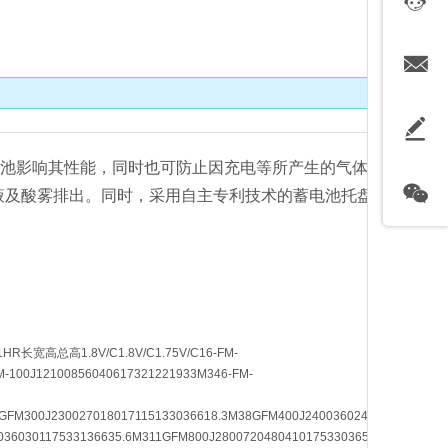
电池影响其性能，同时也可防止因充电等所产生的气体
液及酸雾排出。同时，采用自主专利技术的蓄电池托盘
高1.8V/C1.8V/C1.75V/C16-FM-
FM-100J12100856040617321221933M346-FM-
7GFM300J230027018017115133036618.3M38GFM400J2400360240
036030117533136635.6M311GFM800J28007204804101753303655