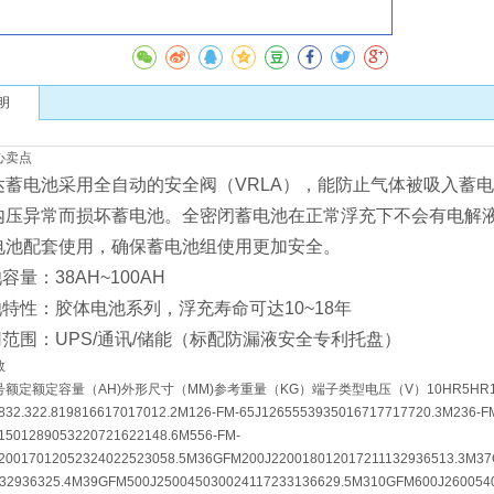
明
心卖点
达蓄电池采用全自动的安全阀（VRLA），能防止气体被吸入蓄
内压异常而损坏蓄电池。全密闭蓄电池在正常浮充下不会有电解
电池配套使用，确保蓄电池组使用更加安全。
池容量：38AH~100AH
池特性：胶体电池系列，浮充寿命可达10~18年
用范围：UPS/通讯/储能（标配防漏液安全专利托盘）
数
额定额定容量（AH)外形尺寸（MM)参考重量（KG）端子类型电压（V）10HR5HR1HR长宽高总
832.322.819816617017012.2M126-FM-65J1265553935016717717720.3M236-
1501289053220721622148.6M556-FM-
20017012052324022523058.5M36GFM200J220018012017211132936513.3M3
32936325.4M39GFM500J250045030024117233136629.5M310GFM600J260054