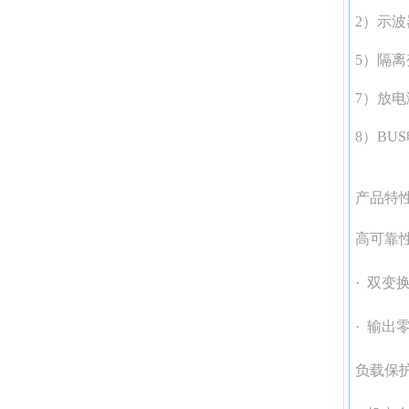
2）示波
5）隔
7）放
8）BU
产品特
高可靠
· 双变
· 输出
负载保