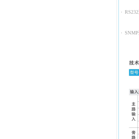
· RS2
· SN