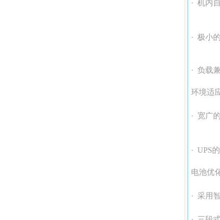
· 机
· 极
· 负
环境适
· 宽广
· UP
电池优
· 采
· 三