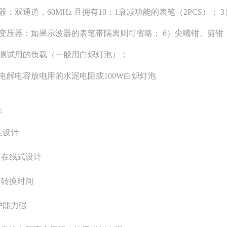
器：双通道，60MHz 且拥有10：1衰减功能的表笔（2PCS）；
离变压器：如果示波器的表笔带隔离则可省略； 6）尖嘴钳、剪钳
电测试用的负载（一般用白炽灯泡）；
S电解电容放电用的水泥电阻或100W白炽灯泡
性
性设计
换在线式设计
零转换时间
护能力强