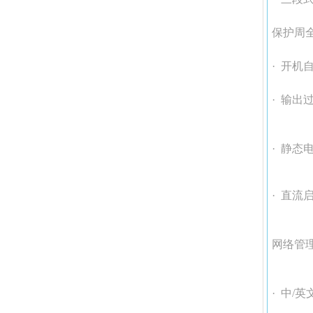
保护周
· 开机
· 输
· 静态
· 直流
网络管
· 中/