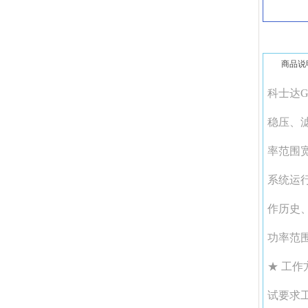
商品说
科士达G
稳压、
率范围
系统运行
作历史、
功率范围：(
★ 工作
试要求工