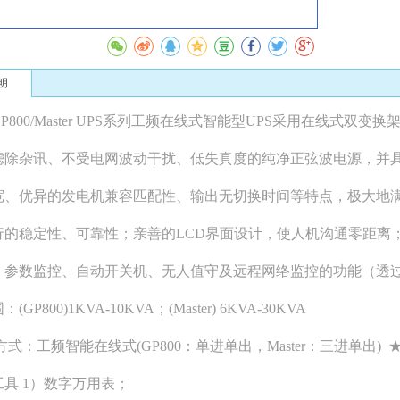
明
P800/Master UPS系列工频在线式智能型UPS采用在线式双
滤除杂讯、不受电网波动干扰、低失真度的纯净正弦波电源，并
宽、优异的发电机兼容匹配性、输出无切换时间等特点，极大地
的稳定性、可靠性；亲善的LCD界面设计，使人机沟通零距离；UP
参数监控、自动开关机、无人值守及远程网络监控的功能（透过SNM
GP800)1KVA-10KVA；(Master) 6KVA-30KVA
方式：工频智能在线式(GP800：单进单出，Master：三进单出
具 1）数字万用表；