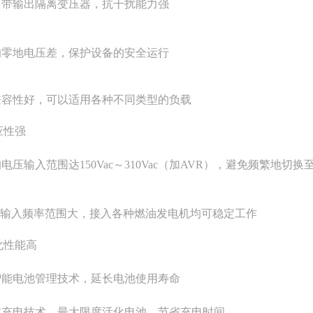
内自带输出隔离变压器，抗干扰能力强
小的零地电压差，保护设备的安全运行
载兼容性好，可以适用各种不同类型的负载
应性强
的电压输入范围达150Vac～310Vac（加AVR），避免频繁地切
S的输入频率范围大，接入各种燃油发电机均可稳定工作
化性能高
用智能电池管理技术，延长电池使用寿命
段式充电技术，最大限度活化电池，节省充电时间