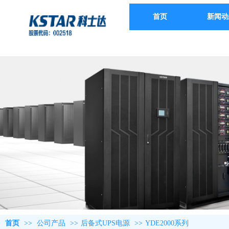
首页
新闻动
首页
>>
公司产品
>>
后备式UPS电源
>>
YDE2000系列